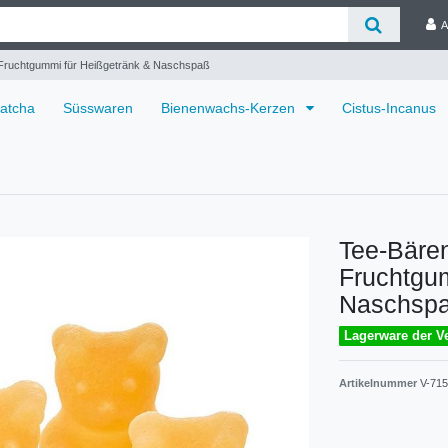
A
Fruchtgummi für Heißgetränk & Naschspaß
atcha
Süsswaren
Bienenwachs-Kerzen
Cistus-Incanus
Tee-Bäre
Fruchtgum
Naschsp
Lagerware der Ve
Artikelnummer
V-71