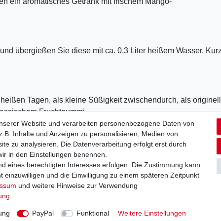
en ein aromatisches Getränk mit frischem Mango-
und übergießen Sie diese mit ca. 0,3 Liter heißem Wasser. Kur
heißen Tagen, als kleine Süßigkeit zwischendurch, als originel
klassischem Fruchtgummi.
unserer Website und verarbeiten personenbezogene Daten von
.B. Inhalte und Anzeigen zu personalisieren, Medien von
ite zu analysieren. Die Datenverarbeitung erfolgt erst durch
Ab 49,00€ Kostenloser Versand in Deutschland
 wir in den Einstellungen benennen.
nd eines berechtigten Interesses erfolgen. Die Zustimmung kann
t einzuwilligen und die Einwilligung zu einem späteren Zeitpunkt
essum
und weitere Hinweise zur Verwendung
rung
.
aten­schutz­erklärung
AGB
Widerrufs­recht
Vertrag widerru
ung
PayPal
Funktional
Weitere Einstellungen