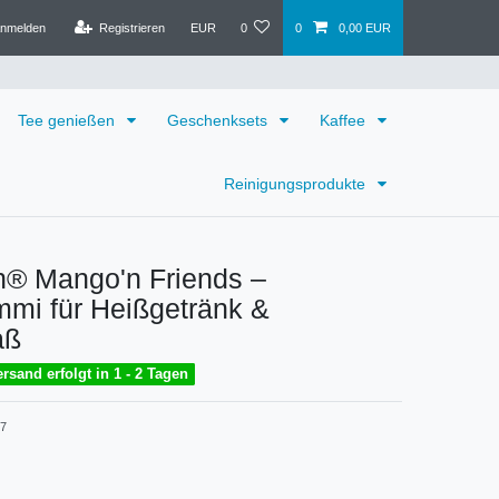
nmelden
Registrieren
EUR
0
0
0,00 EUR
Tee genießen
Geschenksets
Kaffee
Reinigungsprodukte
n® Mango'n Friends –
mi für Heißgetränk &
aß
rsand erfolgt in 1 - 2 Tagen
57