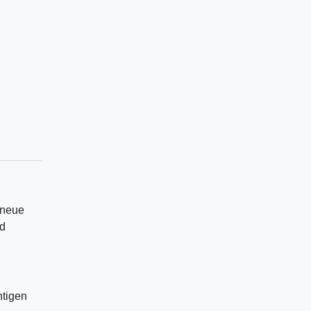
 neue
nd
htigen