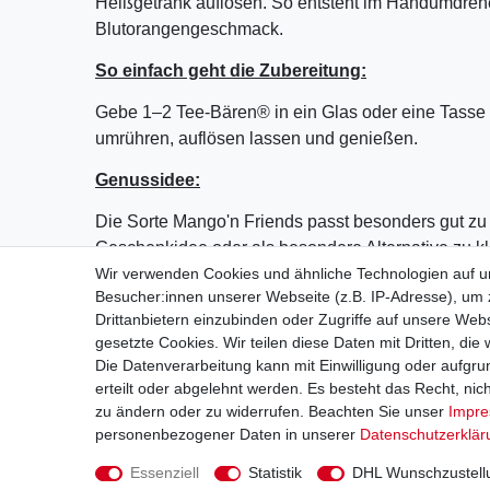
Heißgetränk auflösen. So entsteht im Handumdreh
Blutorangengeschmack.
So einfach geht die Zubereitung:
Gebe 1–2 Tee-Bären® in ein Glas oder eine Tasse 
umrühren, auflösen lassen und genießen.
Genussidee:
Die Sorte Mango'n Friends passt besonders gut zu 
Geschenkidee oder als besondere Alternative zu 
Wir verwenden Cookies und ähnliche Technologien auf 
Besucher:innen unserer Webseite (z.B. IP-Adresse), um z
Drittanbietern einzubinden oder Zugriffe auf unsere Webs
Schnelle Lieferung
gesetzte Cookies. Wir teilen diese Daten mit Dritten, die
Die Datenverarbeitung kann mit Einwilligung oder aufgru
erteilt oder abgelehnt werden. Es besteht das Recht, nich
zu ändern oder zu widerrufen. Beachten Sie unser
Impr
personenbezogener Daten in unserer
Daten­schutz­erklä
Impressum
D
Essenziell
Statistik
DHL Wunschzustell