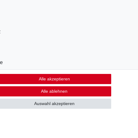
z
le
Alle akzeptieren
Alle ablehnen
14 Tage Rückgaberecht (Ausnahme Lebensmittel)
Auswahl akzeptieren
Kontakt
fen