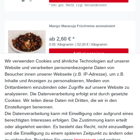
*
inkl. ges. MwSt.
zzgl.
Versandkosten
Mango Maracuja Früchtetee aromatisiert
ab 2,60 € *
0.05
Kilogramm
| 52,00 € / Kilogramm
Artikel anzeigen
Wir verwenden Cookies und ähnliche Technologien auf unserer
*
inkl. ges. MwSt.
zzgl.
Versandkosten
Website und verarbeiten personenbezogene Daten von
Besucher:innen unserer Webseite (z.B. IP-Adresse), um z.B.
Inhalte und Anzeigen zu personalisieren, Medien von
Top-Artikel
Türkischer Apfeltee Früchteteemischung mit
Vitamin C, eine fruchtige Erfrischung, heiß und
Drittanbietern einzubinden oder Zugriffe auf unsere Website zu
Kalt ein Genuss
analysieren. Die Datenverarbeitung erfolgt erst durch gesetzte
ab 1,30 € *
Cookies. Wir teilen diese Daten mit Dritten, die wir in den
0.05
Kilogramm
| 26,00 € / Kilogramm
Einstellungen benennen.
Artikel anzeigen
Die Datenverarbeitung kann mit Einwilligung oder aufgrund eines
*
inkl. ges. MwSt.
zzgl.
Versandkosten
berechtigten Interesses erfolgen. Die Zustimmung kann erteilt
oder abgelehnt werden. Es besteht das Recht, nicht einzuwilligen
und die Einwilligung zu einem späteren Zeitpunkt zu ändern oder
zu widerrufen. Beachten Sie unser
Impressum
und weitere