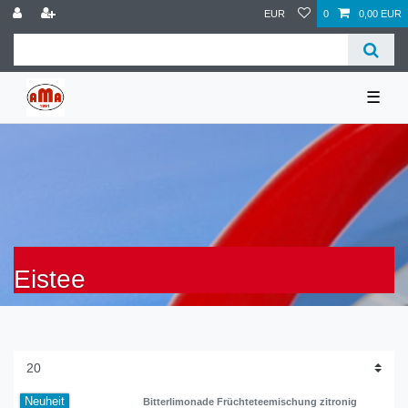
EUR
0
0,00 EUR
☰
Eistee
Neuheit
Bitterlimonade Früchteteemischung zitronig