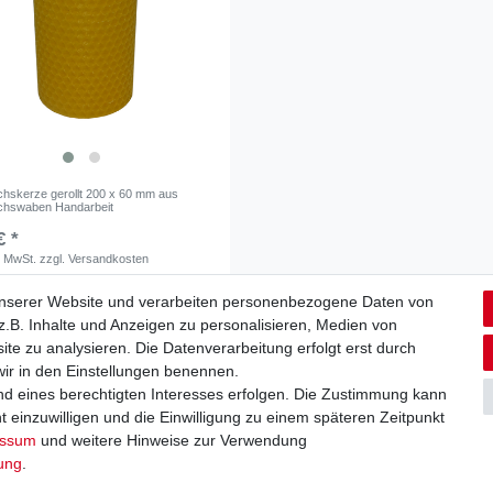
hskerze gerollt 200 x 60 mm aus
chswaben Handarbeit
€ *
. MwSt.
zzgl.
Versandkosten
unserer Website und verarbeiten personenbezogene Daten von
.B. Inhalte und Anzeigen zu personalisieren, Medien von
ite zu analysieren. Die Datenverarbeitung erfolgt erst durch
Ab 49,00€ Kostenloser Versand in Deutschland
 wir in den Einstellungen benennen.
nd eines berechtigten Interesses erfolgen. Die Zustimmung kann
t einzuwilligen und die Einwilligung zu einem späteren Zeitpunkt
essum
und weitere Hinweise zur Verwendung
rung
.
aten­schutz­erklärung
AGB
Widerrufs­recht
Vertrag widerru