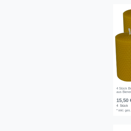
4 Stück B
aus Bien
15,50 
4
Stück
*
inkl. ges