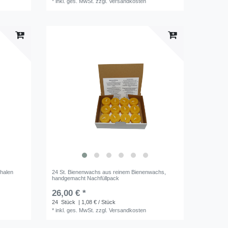
*
inkl. ges. MwSt.
zzgl.
Versandkosten
chalen
24 St. Bienenwachs aus reinem Bienenwachs,
handgemacht Nachfüllpack
26,00 € *
24
Stück
| 1,08 € / Stück
*
inkl. ges. MwSt.
zzgl.
Versandkosten