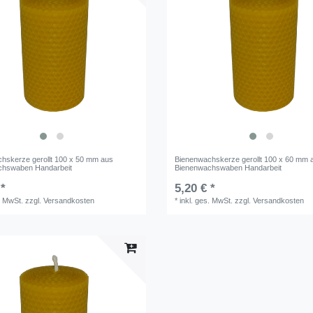
hskerze gerollt 100 x 50 mm aus
Bienenwachskerze gerollt 100 x 60 mm 
chswaben Handarbeit
Bienenwachswaben Handarbeit
 *
5,20 € *
. MwSt.
zzgl.
Versandkosten
*
inkl. ges. MwSt.
zzgl.
Versandkosten