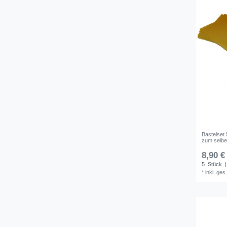
Bastelset
zum selber
8,90 €
5
Stück
|
*
inkl. ges