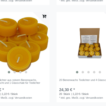
. MwSt.
zzgl.
Versandkosten
*
inkl. ges. MwSt.
zzgl.
Versandkosten
elichter aus reinem Bienenwachs,
20 Bienenwachs Teelichter und 4 Glass
ht und 1 Glasschale für Teelichter
€ *
24,30 € *
| 1,22 € / Stück
20
Stück
| 1,22 € / Stück
. MwSt.
zzgl.
Versandkosten
*
inkl. ges. MwSt.
zzgl.
Versandkosten