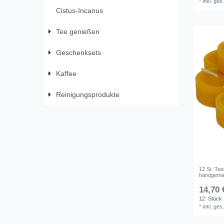
*
inkl. ges
Cistus-Incanus
Tee genießen
Geschenksets
Kaffee
Reinigungsprodukte
12 St. Te
handgemac
14,70 
12
Stück
*
inkl. ges