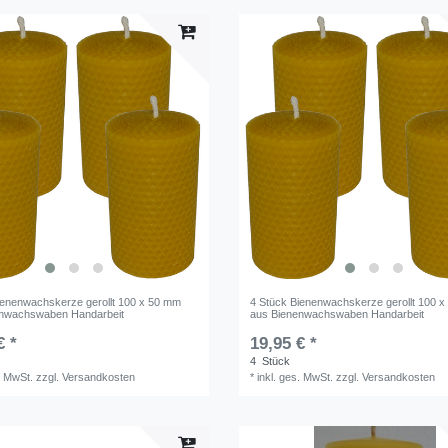
ienenwachskerze gerollt 100 x 50 mm
4 Stück Bienenwachskerze gerollt 100 
enwachswaben Handarbeit
aus Bienenwachswaben Handarbeit
€ *
19,95 € *
4
Stück
. MwSt.
zzgl.
Versandkosten
*
inkl. ges. MwSt.
zzgl.
Versandkosten