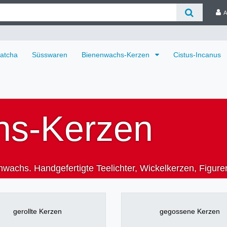
A
atcha
Süsswaren
Bienenwachs-Kerzen
Cistus-Incanus
hs-Kerzen
achs. Handgefertigte Teelichter, Wickelkerzen, Figur
gerollte Kerzen
gegossene Kerzen