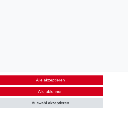
Alle akzeptieren
Alle ablehnen
14 Tage Rückgaberecht (Ausnahme Lebensmittel)
Auswahl akzeptieren
Kontakt
fen