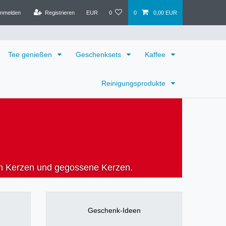
nmelden
Registrieren
EUR
0
0
0,00 EUR
Tee genießen
Geschenksets
Kaffee
Reinigungsprodukte
en Kerzen und gegossene Kerzen.
Geschenk-Ideen