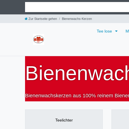
Zur Startseite gehen
Bienenwachs-Kerzen
Tee lose
M
Bienenwac
Bienenwachskerzen aus 100% reinem Bienenw
Teelichter