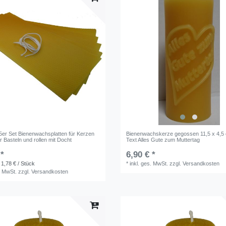
 5er Set Bienenwachsplatten für Kerzen
Bienenwachskerze gegossen 11,5 x 4,5 
 Basteln und rollen mit Docht
Text Alles Gute zum Muttertag
 *
6,90 € *
 1,78 € / Stück
*
inkl. ges. MwSt.
zzgl.
Versandkosten
. MwSt.
zzgl.
Versandkosten