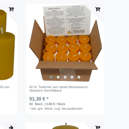
x 60 mm
60 St. Teelichter aus reinem Bienenwachs
Sparpack Nachfüllpack
51,30 € *
60
Stück
| 0,86 € / Stück
*
inkl. ges. MwSt.
zzgl.
Versandkosten