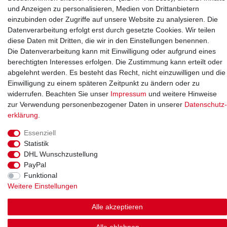
Laut Gesetz ist dieses Produkt nicht für den menschlichen
und Anzeigen zu personalisieren, Medien von Drittanbietern
Verzehr gedacht.
einzubinden oder Zugriffe auf unsere Website zu analysieren. Die
Datenverarbeitung erfolgt erst durch gesetzte Cookies. Wir teilen
diese Daten mit Dritten, die wir in den Einstellungen benennen.
Die Datenverarbeitung kann mit Einwilligung oder aufgrund eines
Schnelle Lieferung
berechtigten Interesses erfolgen. Die Zustimmung kann erteilt oder
abgelehnt werden. Es besteht das Recht, nicht einzuwilligen und die
Ab 49,00€ Kostenloser Versand in Deutschland
Einwilligung zu einem späteren Zeitpunkt zu ändern oder zu
14 Tage Rückgaberecht (Ausnahme Lebensmittel)
widerrufen. Beachten Sie unser
Impressum
und weitere Hinweise
zur Verwendung personenbezogener Daten in unserer
Daten­schutz­
erklärung
.
Essenziell
Statistik
Impressum
Daten­schutz­erklärung
AGB
DHL Wunschzustellung
PayPal
Funktional
Widerrufs­recht
Kontakt
Vertrag widerrufen
Weitere Einstellungen
Alle akzeptieren