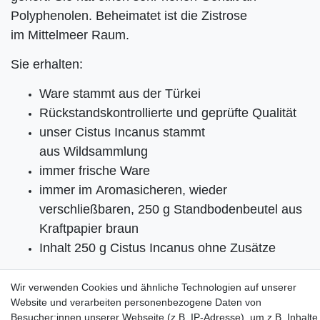
Polyphenolen. Beheimatet ist die Zistrose
im Mittelmeer Raum.
Sie erhalten:
Ware stammt aus der Türkei
Rückstandskontrollierte und geprüfte Qualität
unser Cistus Incanus stammt
aus Wildsammlung
immer frische Ware
immer im Aromasicheren, wieder
verschließbaren, 250 g Standbodenbeutel aus
Kraftpapier braun
Inhalt 250 g
Cistus Incanus ohne Zusätze
Hinweis:
Wir verwenden Cookies und ähnliche Technologien auf unserer
Gemäß der EU Novel-Food- Verordnung ist Cistus Incanus kein
Website und verarbeiten personenbezogene Daten von
Lebensmittel.
Besucher:innen unserer Webseite (z.B. IP-Adresse), um z.B. Inhalte