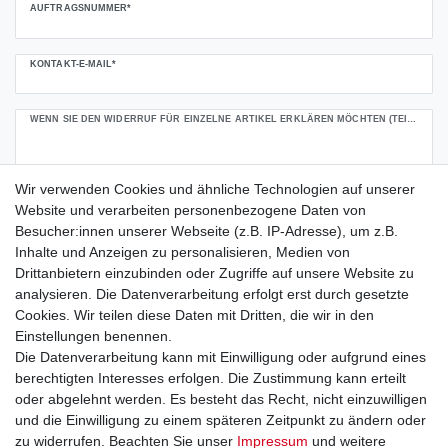
AUFTRAGSNUMMER*
KONTAKT-E-MAIL*
WENN SIE DEN WIDERRUF FÜR EINZELNE ARTIKEL ERKLÄREN MÖCHTEN (TEILWIDERRUF), GEBEN SIE BITTE DIE JEWEILIGE(N) ARTIKELNUMMER(N) NACHFOLGEND AN. ODER WIDERRUFSGRUND (OPTIONAL)
Wir verwenden Cookies und ähnliche Technologien auf unserer
Website und verarbeiten personenbezogene Daten von
Besucher:innen unserer Webseite (z.B. IP-Adresse), um z.B.
Inhalte und Anzeigen zu personalisieren, Medien von
Drittanbietern einzubinden oder Zugriffe auf unsere Website zu
analysieren. Die Datenverarbeitung erfolgt erst durch gesetzte
Cookies. Wir teilen diese Daten mit Dritten, die wir in den
Einstellungen benennen.
Die Datenverarbeitung kann mit Einwilligung oder aufgrund eines
berechtigten Interesses erfolgen. Die Zustimmung kann erteilt
oder abgelehnt werden. Es besteht das Recht, nicht einzuwilligen
Widerrufen bestätigen
und die Einwilligung zu einem späteren Zeitpunkt zu ändern oder
zu widerrufen. Beachten Sie unser
Impressum
und weitere