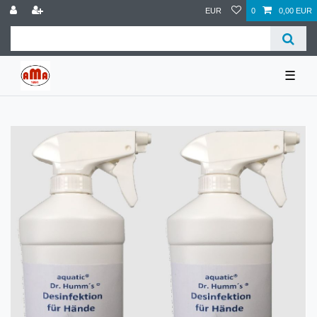
EUR
0
0,00 EUR
☰