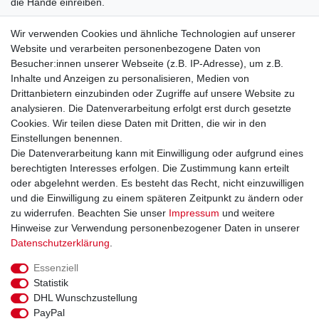
die Hände einreiben.
Inhaltsstoffe gem. EG-Empfehlung:
Wir verwenden Cookies und ähnliche Technologien auf unserer
Propan-2-ol, Propan-1-ol, Glycerin, Duftstoffe, keimfreies Wasser.
Website und verarbeiten personenbezogene Daten von
Besucher:innen unserer Webseite (z.B. IP-Adresse), um z.B.
N-31885 zugelassen zur Desinfektion
Inhalte und Anzeigen zu personalisieren, Medien von
Sicherheitshinweiß:
Drittanbietern einzubinden oder Zugriffe auf unsere Website zu
Nicht in Augen sprühen, verursacht schwere Augenreizungen und
analysieren. Die Datenverarbeitung erfolgt erst durch gesetzte
kann Schläfrigkeit und Benommenheit verursachen. Darf nicht in
Cookies. Wir teilen diese Daten mit Dritten, die wir in den
die Hände von Kindern gelangen. Bei Kontakt mit den Augen:
Einstellungen benennen.
einige Minuten behutsam mit Wasser spülen. Bei anhaltender
Die Datenverarbeitung kann mit Einwilligung oder aufgrund eines
Augenreizung: Ärztlichen Rat einholen.
berechtigten Interesses erfolgen. Die Zustimmung kann erteilt
oder abgelehnt werden. Es besteht das Recht, nicht einzuwilligen
und die Einwilligung zu einem späteren Zeitpunkt zu ändern oder
zu widerrufen. Beachten Sie unser
Impressum
und weitere
Schnelle Lieferung
Hinweise zur Verwendung personenbezogener Daten in unserer
Daten­schutz­erklärung
.
Ab 49,00€ Kostenloser Versand in Deutschland
Essenziell
14 Tage Rückgaberecht (Ausnahme Lebensmittel)
Statistik
DHL Wunschzustellung
PayPal