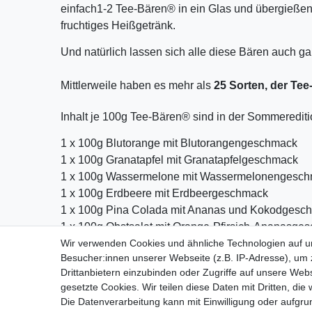
einfach1-2 Tee-Bären® in ein Glas und übergießen 
fruchtiges Heißgetränk.
Und natürlich lassen sich alle diese Bären auch 
Mittlerweile haben es mehr als
25 Sorten, der Te
Inhalt je 100g Tee-Bären® sind in der Sommerediti
1 x 100g Blutorange mit Blutorangengeschmack
1 x 100g Granatapfel mit Granatapfelgeschmack
1 x 100g Wassermelone mit Wassermelonengesc
1 x 100g Erdbeere mit Erdbeergeschmack
1 x 100g Pina Colada mit Ananas und Kokodgesc
1 x 100g Obstsalat mit Orange-Pfirsich-Ananasge
Wir verwenden Cookies und ähnliche Technologien auf 
Besucher:innen unserer Webseite (z.B. IP-Adresse), um z
Drittanbietern einzubinden oder Zugriffe auf unsere Webs
Schnelle Lieferung
gesetzte Cookies. Wir teilen diese Daten mit Dritten, die
Die Datenverarbeitung kann mit Einwilligung oder aufgru