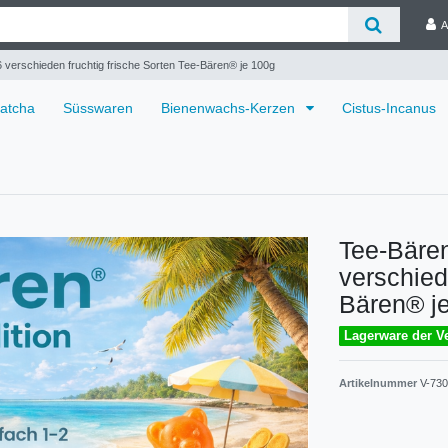
A
verschieden fruchtig frische Sorten Tee-Bären® je 100g
atcha
Süsswaren
Bienenwachs-Kerzen
Cistus-Incanus
Tee-Bäre
verschied
Bären® j
Lagerware der Ve
Artikelnummer
V-73