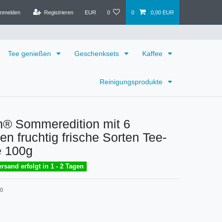
nmelden
Registrieren
EUR
0
0
0,00 EUR
Tee genießen
Geschenksets
Kaffee
Reinigungsprodukte
n® Sommeredition mit 6
en fruchtig frische Sorten Tee-
e 100g
rsand erfolgt in 1 - 2 Tagen
00