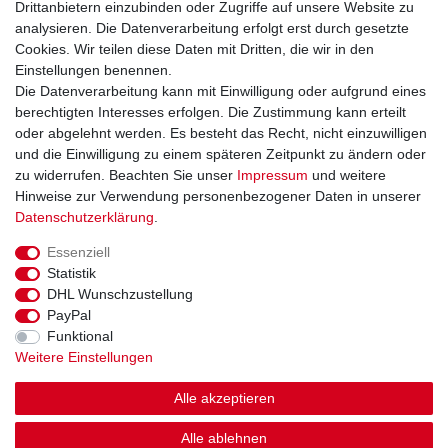
Drittanbietern einzubinden oder Zugriffe auf unsere Website zu
aromatisiert Mandel-Orange Geschmack
analysieren. Die Datenverarbeitung erfolgt erst durch gesetzte
ab 2,40 € *
Cookies. Wir teilen diese Daten mit Dritten, die wir in den
0.05
Kilogramm
| 48,00 € / Kilogramm
Einstellungen benennen.
Artikel anzeigen
Die Datenverarbeitung kann mit Einwilligung oder aufgrund eines
*
inkl. ges. MwSt.
zzgl.
Versandkosten
berechtigten Interesses erfolgen. Die Zustimmung kann erteilt
oder abgelehnt werden. Es besteht das Recht, nicht einzuwilligen
und die Einwilligung zu einem späteren Zeitpunkt zu ändern oder
zu widerrufen. Beachten Sie unser
Impressum
und weitere
Schnelle Lieferung
Hinweise zur Verwendung personenbezogener Daten in unserer
Daten­schutz­erklärung
.
Ab 49,00€ Kostenloser Versand in Deutschland
Essenziell
14 Tage Rückgaberecht (Ausnahme Lebensmittel)
Statistik
DHL Wunschzustellung
PayPal
Funktional
Weitere Einstellungen
Impressum
Daten­schutz­erklärung
AGB
Alle akzeptieren
Widerrufs­recht
Kontakt
Vertrag widerrufen
Alle ablehnen