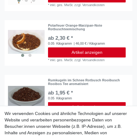
*
inkl. ges. MwSt.
zzgl.
Versandkosten
Polarfeuer Orange-Marzipan-Note
Rotbuschteemischung
ab 2,30 € *
0.05
Kilogramm
| 46,00 € / Kilogramm
Artikel anzeigen
*
inkl. ges. MwSt.
zzgl.
Versandkosten
Rumkugeln im Schnee Rotbusch Rooibusch
Rooibos Tee aromatisiert
ab 1,95 € *
0.05
Kilogramm
Artikel anzeigen
Wir verwenden Cookies und ähnliche Technologien auf unserer
*
inkl. ges. MwSt.
zzgl.
Versandkosten
Website und verarbeiten personenbezogene Daten von
Besucher:innen unserer Webseite (z.B. IP-Adresse), um z.B.
Inhalte und Anzeigen zu personalisieren, Medien von
Winterfreude Rooibos- Rotbuschtee